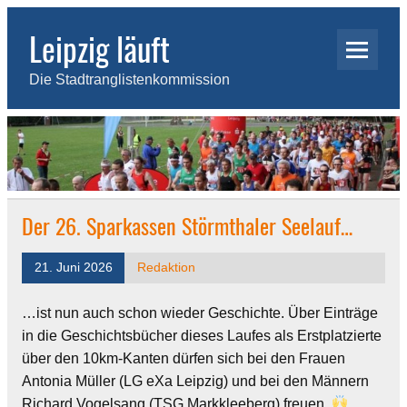
Skip
to
Leipzig läuft
content
Die Stadtranglistenkommission
Der 26. Sparkassen Störmthaler Seelauf…
21. Juni 2026
Redaktion
…ist nun auch schon wieder Geschichte. Über Einträge
in die Geschichtsbücher dieses Laufes als Erstplatzierte
über den 10km-Kanten dürfen sich bei den Frauen
Antonia Müller (LG eXa Leipzig) und bei den Männern
Richard Vogelsang (TSG Markkleeberg) freuen.